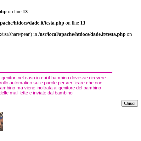
.php
on line
13
apache/htdocs/dade.it/testa.php
on line
13
/usr/share/pear') in
/usr/local/apache/htdocs/dade.it/testa.php
on
 genitori nel caso in cui il bambino dovesse ricevere
ntrollo automatico sulle parole per verificare che non
bambino ma viene inoltrata al genitore del bambino
delle mail lette e inviate dal bambino.