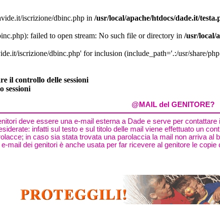
vide.it/iscrizione/dbinc.php in
/usr/local/apache/htdocs/dade.it/testa
inc.php): failed to open stream: No such file or directory in
/usr/local/
de.it/iscrizione/dbinc.php' for inclusion (include_path='.:/usr/share/php:
 il controllo delle sessioni
o sessioni
@MAIL del GENITORE?
enitori deve essere una e-mail esterna a Dade e serve per contattare i
esiderate: infatti sul testo e sul titolo delle mail viene effettuato un co
lacce; in caso sia stata trovata una parolaccia la mail non arriva al 
 e-mail dei genitori è anche usata per far ricevere al genitore le copie 