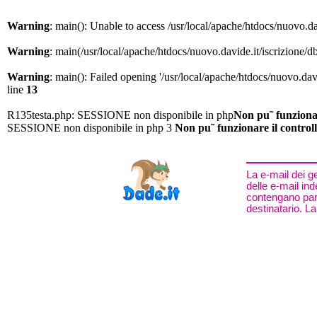
Warning
: main(): Unable to access /usr/local/apache/htdocs/nuovo.da
Warning
: main(/usr/local/apache/htdocs/nuovo.davide.it/iscrizione/db
Warning
: main(): Failed opening '/usr/local/apache/htdocs/nuovo.davi
line
13
R135testa.php: SESSIONE non disponibile in php
Non pu˜ funzionare
SESSIONE non disponibile in php 3
Non pu˜ funzionare il controll
La e-mail dei g
delle e-mail ind
contengano paro
destinatario. La