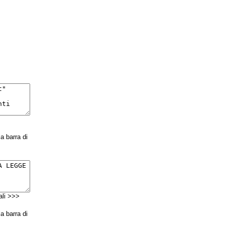
la barra di
nali >>>
la barra di