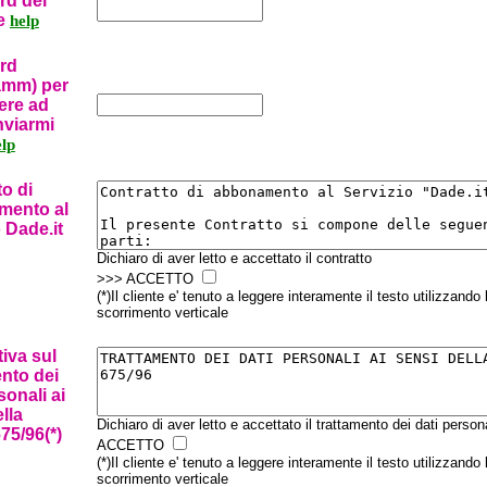
rd del
e
help
rd
amm) per
ere ad
inviarmi
elp
o di
mento al
 Dade.it
Dichiaro di aver letto e accettato il contratto
>>> ACCETTO
(*)Il cliente e' tenuto a leggere interamente il testo utilizzando 
scorrimento verticale
iva sul
ento dei
sonali ai
lla
Dichiaro di aver letto e accettato il trattamento dei dati perso
75/96(*)
ACCETTO
(*)Il cliente e' tenuto a leggere interamente il testo utilizzando 
scorrimento verticale