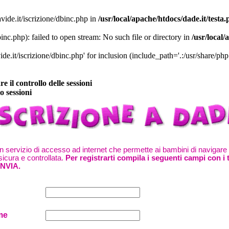
vide.it/iscrizione/dbinc.php in
/usr/local/apache/htdocs/dade.it/testa
inc.php): failed to open stream: No such file or directory in
/usr/local/
de.it/iscrizione/dbinc.php' for inclusion (include_path='.:/usr/share/php:
 il controllo delle sessioni
o sessioni
 servizio di accesso ad internet che permette ai bambini di navigare 
icura e controllata.
Per registrarti compila i seguenti campi con i t
INVIA.
me