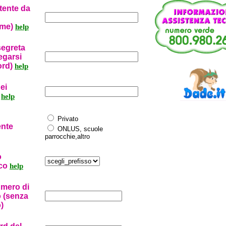
ente da
ame)
help
segreta
egarsi
rd)
help
ei
i
help
Privato
ente
ONLUS, scuole
parrocchie,altro
o
ico
help
umero di
o (senza
)