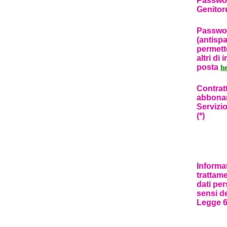
Passwo
Genitor
Passwo
(antisp
permett
altri di 
posta
h
Contratt
abbona
Servizio
(*)
Informat
trattam
dati per
sensi de
Legge 6