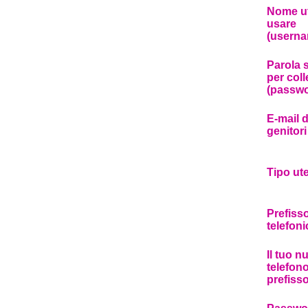
Nome ut
usare
(usern
Parola 
per coll
(passwo
E-mail d
genitor
Tipo ut
Prefiss
telefon
Il tuo n
telefon
prefisso