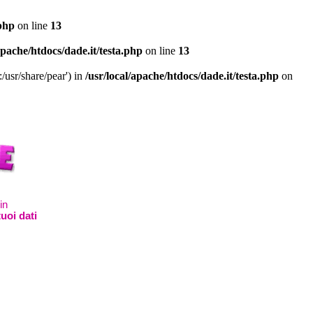
.php
on line
13
apache/htdocs/dade.it/testa.php
on line
13
/usr/share/pear') in
/usr/local/apache/htdocs/dade.it/testa.php
on
in
uoi dati