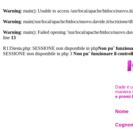
Warning
: main(): Unable to access /usr/local/apache/htdocs/nuovo.da
Warning
: main(/usr/local/apache/htdocs/nuovo.davide.it/iscrizione/db
Warning
: main(): Failed opening '/usr/local/apache/htdocs/nuovo.davi
line
13
R135testa.php: SESSIONE non disponibile in php
Non pu˜ funzionare
SESSIONE non disponibile in php 3
Non pu˜ funzionare il controll
Dade è un
maniera s
e premi 
Nome
Cogno